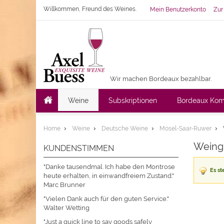
Willkommen, Freund des Weines.
Mein Benutzerkonto
Zur
Wir machen Bordeaux bezahlbar.
Weine
Subskriptionen
Bordeaux Kom
Home
Weine
Deutsche Weine
Mosel-Saar-Ruwer
Weing
KUNDENSTIMMEN
"Danke tausendmal. Ich habe den Montrose
Es st
heute erhalten, in einwandfreiem Zustand."
Marc Brunner
"Vielen Dank auch für den guten Service."
Walter Wetting
"Just a quick line to say goods safely