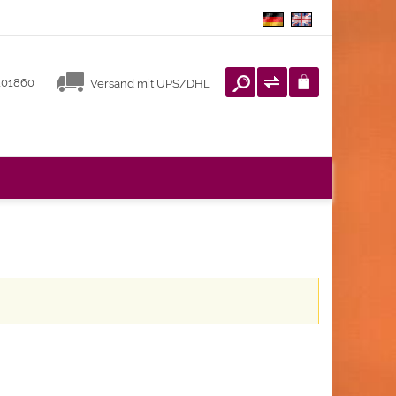
3101860
Versand mit UPS/DHL