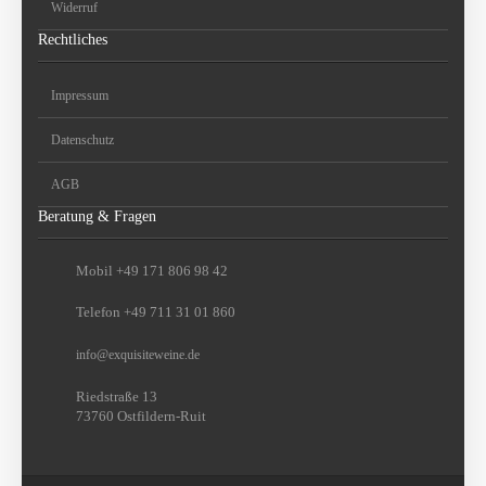
Widerruf
Rechtliches
Impressum
Datenschutz
AGB
Beratung & Fragen
Mobil +49 171 806 98 42
Telefon +49 711 31 01 860
info
@
exquisiteweine.de
Riedstraße 13
73760 Ostfildern-Ruit