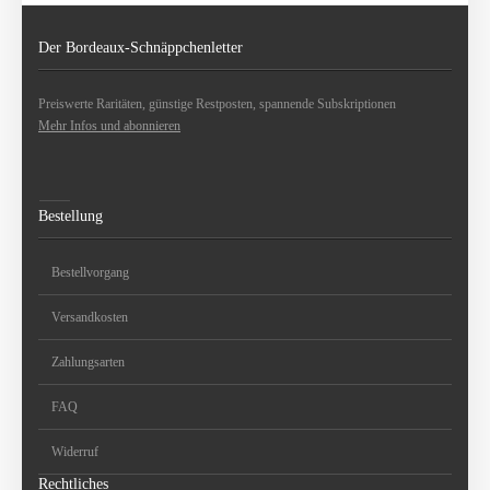
Der Bordeaux-Schnäppchenletter
Preiswerte Raritäten, günstige Restposten, spannende Subskriptionen
Mehr Infos und abonnieren
Bestellung
Bestellvorgang
Versandkosten
Zahlungsarten
FAQ
Widerruf
Rechtliches