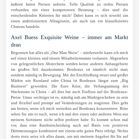
äußerst fairen Preisen anbiete. Tolle Qualität zu tiefen Preisen
verbunden mit einer kompetenten Beratung – dies sind die
entscheidenden Kriterien für mich! Dabei kann es sich sowohl um
einen ambitionierten Alltagswein, als auch um ein klassifiziertes
Chateau handeln.
Axel Buess Exquisite Weine – immer am Markt
dran
Begonnen hat alles als „One Man Show“ – mittlerweile kann ich mich
auf einen kleinen und treuen Mitarbeiterstamm verlassen. Abgesehen
von gelegentlichen Abstechern werden keine anderen Anbaugebiete
im großen Stil dazukommen. Bordeaux ist nämlich nicht starr,
sondern ständig in Bewegung. Mit der Erschließung neuer und großer
Märkte wie Russland oder China ist Bordeaux längst zum „Big
Business“ geworden. Die Euro Krise, die Verlangsamung des
Wachstums in China – all dies hat auch Einfluss auf die Bordeaux-
Preise. Umso wichtiger ist es, ständig nah am Marktgeschehen zu sein
und flexibel und prompt auf Veränderungen zu reagieren. Dies geht
am besten, wenn ich mich weiterhin auf Bordeaux konzentriere. Bitte
sehen Sie mir es nach, wenn ich mal den einen oder anderen Wein aus
meinem Sortiment nicht selbst probiert habe. Es kommt schon mal
vor, dass eine Kaufentscheidung auch auf Basis von positiven
Drittmeinungen kombiniert mit einem sehr guten Preis erfolgt. Nichts
desto trotz setze ich alles daran, um mit meinem Angebot für Sie auf