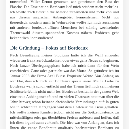
umwerfend! Voller Demut genossen wir gemeinsam den Rest der
Flasche. Die Faszination Bordeaux ließ mich seitdem nicht mehr los.
Ich wollte mich tiefer in die Materie reinarbeiten und mehr von und
aus diesem magischen Anbaugebiet kennenlernen. Nicht nur
theoretisch, sondern auch in Weinrunden wollte ich mich zusammen
mit anderen bordeaux-affinen Menschen bei ständig wechselnder
Themenwahl diesem spannenden Kosmos nähern. Probieren geht
bekanntlich über studieren!
Die Gründung – Fokus auf Bordeaux
Nach Beendigung meines Studiums hatte ich die Wahl entweder
wieder zur Bank zurückzukehren oder etwas ganz Neues zu beginnen.
Nach kurzer Überlegungsphase habe ich mich dann für den Wein
entschieden. Ganz oder gar nicht war das Motto. So gründete ich im
Januar 2003 die Firma Axel Buess Exquisite Weine. Von Anfang an
war klar, dass ich mich auf Bordeaux spezialisiere. Meine Liebe zu
Bordeaux war ja schon entfacht und das Thema ließ mich seit meinem
Schlüsselerlebnis nicht mehr los. Bordeaux besitzt in der ganzen Welt
eine treue Anhängerschaft, und zu vielen Chateaux baut man über die
Jahre hinweg schon beinahe eheähnliche Verbindungen auf: In guten
wie in schlechten Jahrgängen wird dem Chateaux die Treue gehalten.
Ich wollte meinen Kunden jedoch nicht nur die Spitzenchateaux zu
mittelmäßigen oder gar überhöhten Preisen anbieten und hoffen, daß
ich diese irgendwann verkaufe. Die Idee war von Anfang an, dass ich
Ihnen die ganze Bandbreite qualitativ hochwertiger Bordeaux zu