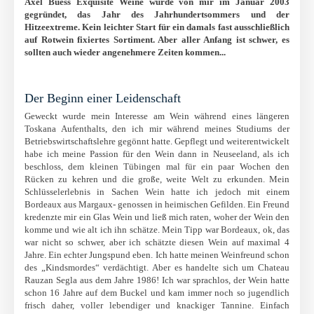
Axel Buess Exquisite Weine wurde von mir im Januar 2003
gegründet,
das Jahr des Jahrhundertsommers und der
Hitzeextreme. Kein leichter Start für ein damals fast ausschließlich
auf Rotwein fixiertes Sortiment. Aber aller Anfang ist schwer, es
sollten auch wieder angenehmere Zeiten kommen...
Der Beginn einer Leidenschaft
Geweckt wurde mein Interesse am Wein während eines längeren
Toskana Aufenthalts, den ich mir während meines Studiums der
Betriebswirtschaftslehre gegönnt hatte. Gepflegt und weiterentwickelt
habe ich meine Passion für den Wein dann in Neuseeland, als ich
beschloss, dem kleinen Tübingen mal für ein paar Wochen den
Rücken zu kehren und die große, weite Welt zu erkunden. Mein
Schlüsselerlebnis in Sachen Wein hatte ich jedoch mit einem
Bordeaux aus Margaux- genossen in heimischen Gefilden. Ein Freund
kredenzte mir ein Glas Wein und ließ mich raten, woher der Wein den
komme und wie alt ich ihn schätze. Mein Tipp war Bordeaux, ok, das
war nicht so schwer, aber ich schätzte diesen Wein auf maximal 4
Jahre. Ein echter Jungspund eben. Ich hatte meinen Weinfreund schon
des „Kindsmordes“ verdächtigt. Aber es handelte sich um Chateau
Rauzan Segla aus dem Jahre 1986! Ich war sprachlos, der Wein hatte
schon 16 Jahre auf dem Buckel und kam immer noch so jugendlich
frisch daher, voller lebendiger und knackiger Tannine. Einfach