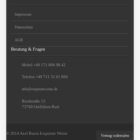
Impressum
Datenschutz
AGB
Beratung & Fragen
Mobil +49 171 806 98 42
Telefon +49 711 31 01 860
info
@
exquisiteweine.de
Riedstraße 13
73760 Ostfildern-Ruit
© 2014 Axel Buess Exquisite Weine
Vertrag widerrufen