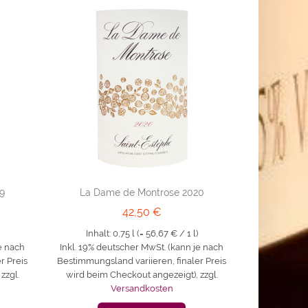
9
La Dame de Montrose 2020
42,50 €
Inhalt: 0,75 l (=
56,67 €
/ 1 l)
e nach
Inkl. 19% deutscher MwSt. (kann je nach
r Preis
Bestimmungsland variieren, finaler Preis
,
zzgl.
wird beim Checkout angezeigt)
,
zzgl.
Versandkosten