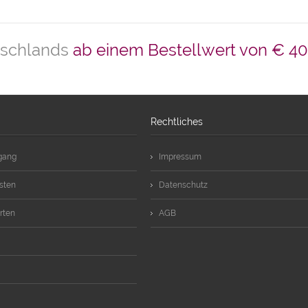
tschlands
ab einem Bestellwert von € 40
Rechtliches
rgang
Impressum
sten
Datenschutz
rten
AGB