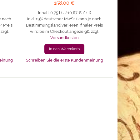
158,00 €
Inhalt: 0,75 l (=
210,67 €
/ 1 l)
e nach
Inkl. 19% deutscher MwSt. (kann je nach
r Preis
Bestimmungsland variieren, finaler Preis
,
zzgl.
wird beim Checkout angezeigt)
,
zzgl.
Versandkosten
In den Warenkorb
meinung
Schreiben Sie die erste Kundenmeinung