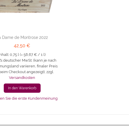
a Dame de Montrose 2022
42,50 €
Inhalt: 0,75 l (=
56,67 €
/ 1 l)
19% deutscher MwSt. (kann je nach
ungsland variieren, finaler Preis
beim Checkout angezeigt)
,
zzgl.
Versandkosten
In den Warenkorb
en Sie die erste Kundenmeinung