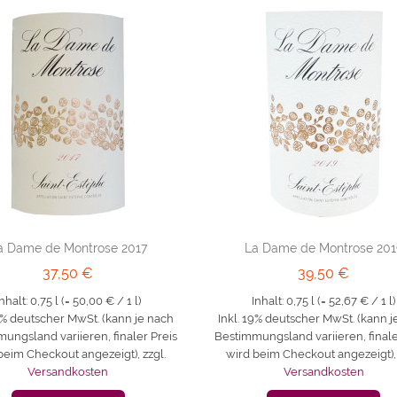
a Dame de Montrose 2017
La Dame de Montrose 201
37,50 €
39,50 €
nhalt: 0,75 l (=
50,00 €
/ 1 l)
Inhalt: 0,75 l (=
52,67 €
/ 1 l)
19% deutscher MwSt. (kann je nach
Inkl. 19% deutscher MwSt. (kann j
ungsland variieren, finaler Preis
Bestimmungsland variieren, finale
beim Checkout angezeigt)
,
zzgl.
wird beim Checkout angezeigt)
Versandkosten
Versandkosten