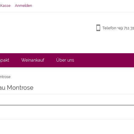
 Kasse
Anmelden
Telefon +49 711 
pakt
Weinankauf
Über uns
ntrose
au Montrose