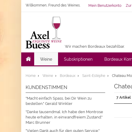
Willkommen, Freund des Weines.
Mein Benutzerkonto
Zur
Wir machen Bordeaux bezahlbar.
Weine
Subskriptionen
Bordeaux Kom
Home
Weine
Bordeaux
Saint-Estèphe
Chateau Mo
Chate
KUNDENSTIMMEN
7 Artikel
"Macht einfach Spass, bei Dir Wein zu
bestellen." Gerald Winkler
"Danke tausendmal. Ich habe den Montrose
heute erhalten, in einwandfreiem Zustand."
Marc Brunner
"Vielen Dank auch für den guten Service."