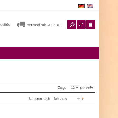
3101860
Versand mit UPS/DHL
pro Seite
Zeige
Sortieren nach