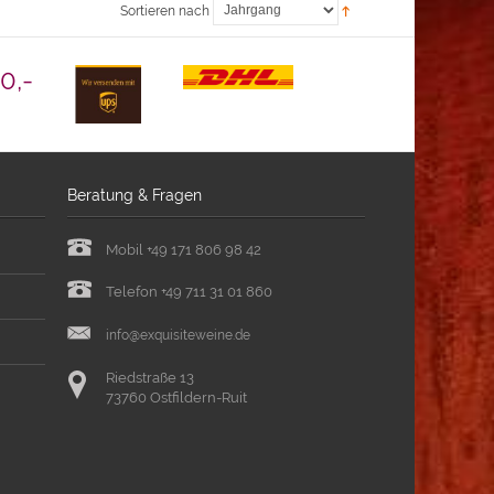
Sortieren nach
0,-
Beratung & Fragen
Mobil +49 171 806 98 42
Telefon +49 711 31 01 860
info
@
exquisiteweine.de
Riedstraße 13
73760 Ostfildern-Ruit