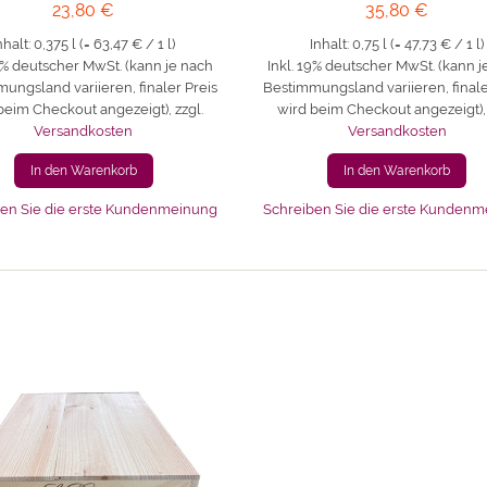
23,80 €
35,80 €
nhalt: 0,375 l (=
63,47 €
/ 1 l)
Inhalt: 0,75 l (=
47,73 €
/ 1 l)
19% deutscher MwSt. (kann je nach
Inkl. 19% deutscher MwSt. (kann j
ungsland variieren, finaler Preis
Bestimmungsland variieren, finale
beim Checkout angezeigt)
,
zzgl.
wird beim Checkout angezeigt)
Versandkosten
Versandkosten
In den Warenkorb
In den Warenkorb
en Sie die erste Kundenmeinung
Schreiben Sie die erste Kunden