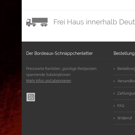
Frei Haus innerhalb Deu
Der Bordeaux-Schnäppchenletter
Bestellung
Preiswerte Raritäten, günstige Restposten,
Bestellvo
spannende Subskriptionen
Mehr Infos und abonnieren
Versandko
Zahlungsa
FAQ
Widerruf