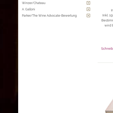
Winzer/Chateau
A. Galloni
I
Inkl. 
Parker/The Wine Advocate-Bewertung
Bestimm
wird 
Schreib