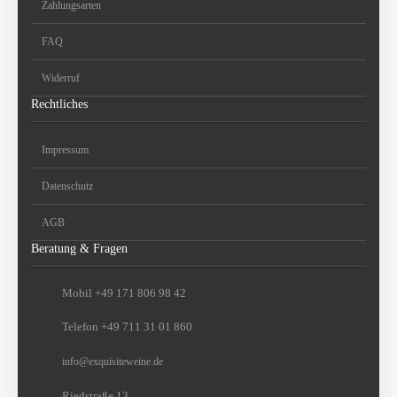
Zahlungsarten
FAQ
Widerruf
Rechtliches
Impressum
Datenschutz
AGB
Beratung & Fragen
Mobil +49 171 806 98 42
Telefon +49 711 31 01 860
info
@
exquisiteweine.de
Riedstraße 13