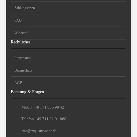
Zahlungsarten
FAQ
Widerruf
Rechtliches
Impressum
Datenschutz
AGB
Beratung & Fragen
Mobil +49 171 806 98 42
Telefon +49 711 31 01 860
info
@
exquisiteweine.de