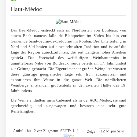
Haut-Médoc
Das Haut-Médoc erstreckt sich im Nordwesten von Bordeaux von
einem Bach namens Jalle de Blanquefort im Süden bis hin zur
Gemeinde Saint-Seurin-de-Cadourne im Norden. Die Unterteilung in
Nord und Süd basiert auf einer sehr alten Tradition und ist auf die
Lage der Region zurückzuführen, die seit Langem hohes Ansehen
genießt. Das Potenzial des weitläufigen Weinbauterroirs in
unmittelbarer Nähe von Bordeaux wurde bereits im 17. Jahrhundert
zur Geltung gebracht. Die Eigentümer der großen Weingüter wussten
diese günstige geografische Lage sehr früh auszunutzen und
exportierten ihre Weine in die ganze Welt. Die nördlicheren
Weinberge entstanden größtenteils in der zweiten Hälfte des 19.
Jahrhunderts.
Die Weine enthalten mehr Cabernet als in der AOC Médoc, sie sind
geschmeidig und ausgewogen und besitzen eine sehr gute
Reifefähigkeit.
Artikel 1 bis 12 von 21 gesamt
SEITE:
1
2
pro Seite
Zeige