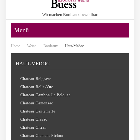
Wir machen Bordeaux bezahlbar.
Menü
Home
Weine
Bordeaux
Haut-Médoc
HAUT-MÉDOC
Chateau Belgrave
Chateau Belle-Vue
Chateau Cambon La Pelouse
Chateau Camensac
Chateau Cantemerle
Chateau Cissac
Chateau Citran
Chateau Clement Pichon