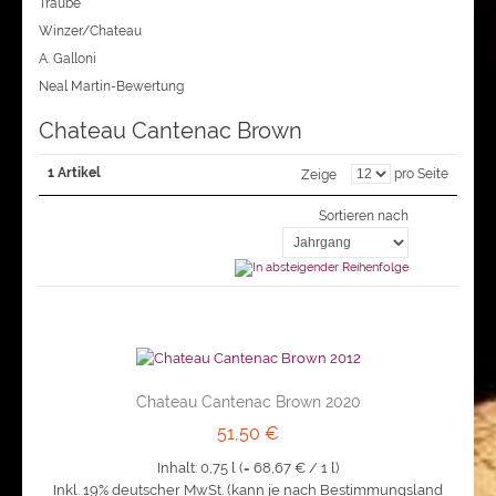
Traube
Winzer/Chateau
A. Galloni
Neal Martin-Bewertung
Chateau Cantenac Brown
1 Artikel
pro Seite
Zeige
Sortieren nach
Chateau Cantenac Brown 2020
51,50 €
Inhalt: 0,75 l (=
68,67 €
/ 1 l)
Inkl. 19% deutscher MwSt. (kann je nach Bestimmungsland